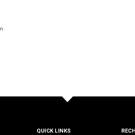
en
QUICK LINKS
REC